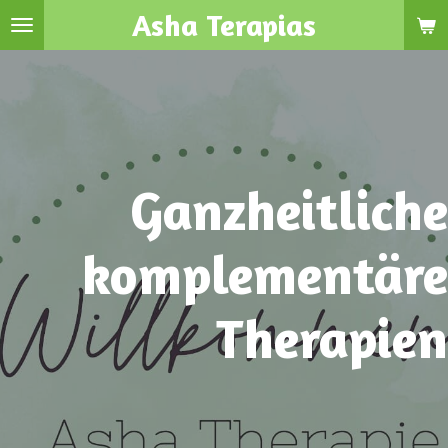
Asha Terapias
Zum
Hauptinhalt
springen
Ganzheitliche
komplementäre
Therapien