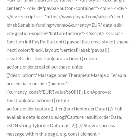
center;"> <div id="paypal-button-container"></div> </div>
</div> <script src="https://www.paypal.com/sdk/js?client-
id=sb&enable-funding=venmo&currency=EUR" data-sdk-
integration-source="button-factory"></script> <script>
function initPayPalButton() { paypal.Buttons({ style: { shape:
'rect', color: 'black', layout: 'vertical', label: 'paypal', },
createOrder: function(data, actions) { return
actions.order.create({ purchase_units:
[{"description":"Massage oder Therapie\nMasaje o Terapia
presencial o on-line ","amount":
{"currency_code":"EUR","value":60}}] }); }, onApprove:
function(data, actions) { return
actions.order.capture().then(function(orderData) { // Full
available details console.log('Capture result', orderData,
JSON.stringify(orderData, null, 2)); // Show a success
message within this page, e.g. const element =