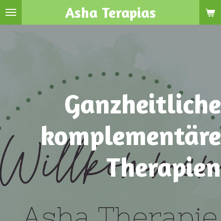
Asha Terapias
Zum
Hauptinhalt
springen
Ganzheitliche
komplementäre
Therapien